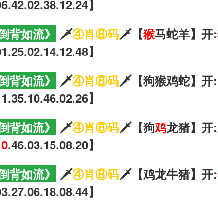
6.42.02.38.12.24】
倒背如流》
🗡
④肖⑧码
🗡【
猴
马蛇羊】开:
1.25.02.14.12.48】
倒背如流》
🗡
④肖⑧码
🗡【狗猴鸡蛇】开:
1.35.10.46.02.26】
倒背如流》
🗡
④肖⑧码
🗡【狗
鸡
龙猪】开:
10
.46.03.15.08.20】
倒背如流》
🗡
④肖⑧码
🗡【鸡龙牛猪】开:
3.27.06.18.08.44】