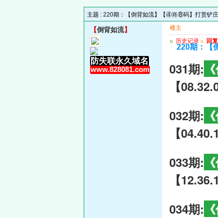
主题 :
220期：【倒背如流】【④肖⑧码】打赏铲
楼主
【
倒背如流
】
u
历史记录
u
回复
220期：
防失联永久域名
031期:
《
www.828081.com
【08.32.0
032期:
《
【04.40.1
033期:
《
【12.36.1
034期:
《