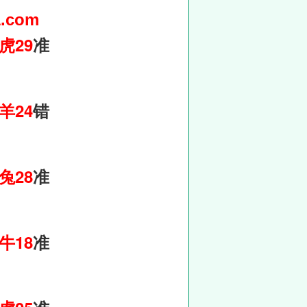
com
虎29
准
羊24
错
兔28
准
牛18
准