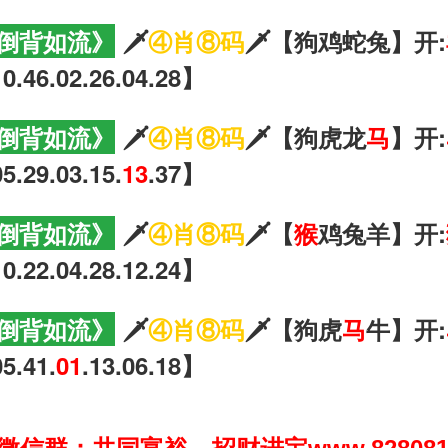
倒背如流》
🗡
④肖⑧码
🗡【狗鸡蛇兔】开:
0.46.02.26.04.28】
倒背如流》
🗡
④肖⑧码
🗡【狗虎龙
马
】开:
5.29.03.15.
13
.37】
倒背如流》
🗡
④肖⑧码
🗡【
猴
鸡兔羊】开:
10.22.04.28.12.24】
倒背如流》
🗡
④肖⑧码
🗡【狗虎
马
牛】开:
5.41.
01
.13.06.18】