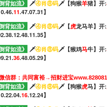
倒背如流》
🗡
④肖⑧码
🗡【狗猴
羊
猪】开:
0.46.
11
.47.07.31】
倒背如流》
🗡
④肖⑧码
🗡【
虎
龙马羊】开:
02.38.12.48.11.35】
倒背如流》
🗡
④肖⑧码
🗡【猴鸡
马
牛】开:
9.21.
36
.48.05.29】
信群：共同富裕→招财进宝www.828081.
倒背如流》
🗡
④肖⑧码
🗡【狗猴
虎
马】开:
0.22.04.
16
.12.24】