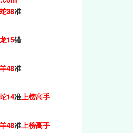
com
蛇38
准
龙15
错
羊48
准
蛇14
准
上榜高手
羊48
准
上榜高手