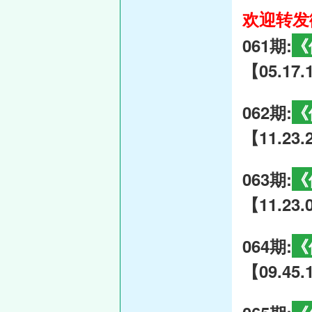
欢迎转发微
061期:
《
【05.17.1
062期:
《
【11.23.2
063期:
《
【11.23.0
064期:
《
【09.45.1