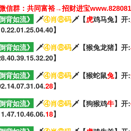
信群：共同富裕→招财进宝www.828081.
倒背如流》
🗡
④肖⑧码
🗡【
虎
鸡马兔】开:
0.22.01.25.04.40】
倒背如流》
🗡
④肖⑧码
🗡【猴兔龙猪】开:
8.40.39.15.32.20】
倒背如流》
🗡
④肖⑧码
🗡【猴蛇鼠
兔
】开:
2.14.07.31.04.
28
】
倒背如流》
🗡
④肖⑧码
🗡【狗猴鸡
牛
】开:
1.47.10.46.06.
18
】