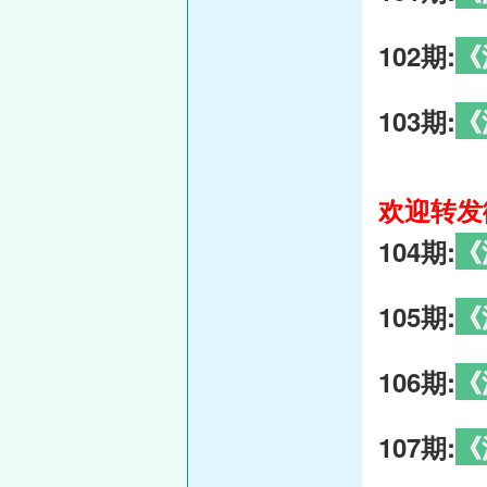
102期:
《
103期:
《
欢迎转发微
104期:
《
105期:
《
106期:
《
107期:
《