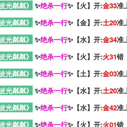
波光粼粼》
✨
绝杀一行
✨【火】开:
金33
准
波光粼粼》
✨
绝杀一行
✨【金】开:
土20
准
波光粼粼》
✨
绝杀一行
✨【水】开:
金34
准
波光粼粼》
✨
绝杀一行
✨【火】开:
火31
错
波光粼粼》
✨
绝杀一行
✨【土】开:
金03
准
波光粼粼》
✨
绝杀一行
✨【水】开:
土20
准
波光粼粼》
✨
绝杀一行
✨【水】开:
金42
准
波光粼粼》
✨
绝杀一行
✨【火】开:
火01
错