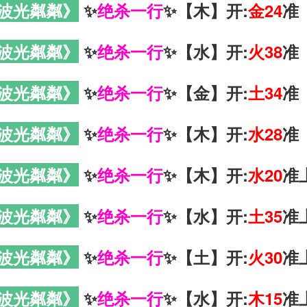
波光粼粼》
✨
绝杀一行
✨【木】开:
金24
准
波光粼粼》
✨
绝杀一行
✨【水】开:
火38
准
波光粼粼》
✨
绝杀一行
✨【金】开:
土34
准
波光粼粼》
✨
绝杀一行
✨【木】开:
水28
准
波光粼粼》
✨
绝杀一行
✨【木】开:
水20
准
波光粼粼》
✨
绝杀一行
✨【水】开:
土35
准
波光粼粼》
✨
绝杀一行
✨【土】开:
火30
准
波光粼粼》
✨
绝杀一行
✨【水】开:
木15
准