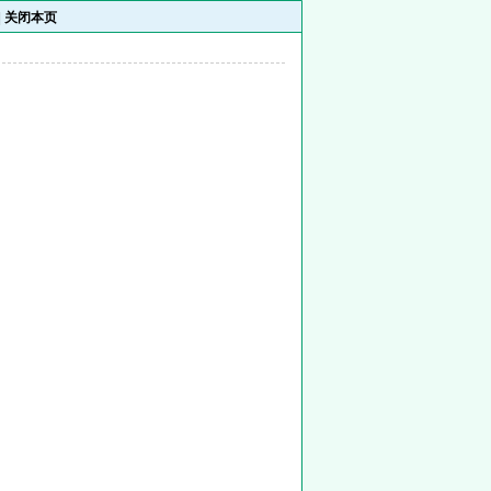
|
关闭本页