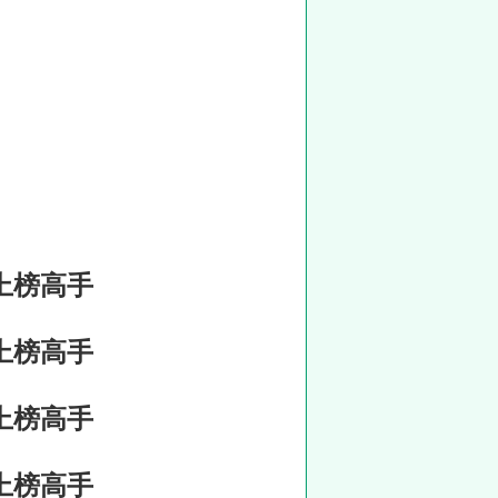
上榜高手
上榜高手
上榜高手
上榜高手