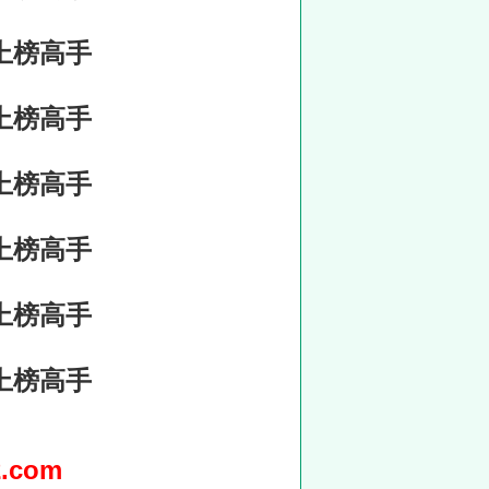
上榜高手
上榜高手
上榜高手
上榜高手
上榜高手
上榜高手
com