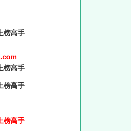
上榜高手
com
上榜高手
上榜高手
上榜高手